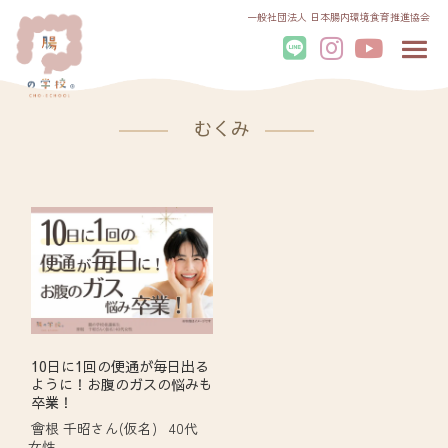
一般社団法人 日本腸内環境食育推進協会
むくみ
10日に1回の便通が毎日出る
ように！お腹のガスの悩みも
卒業！
會根 千昭さん(仮名)
40代
女性