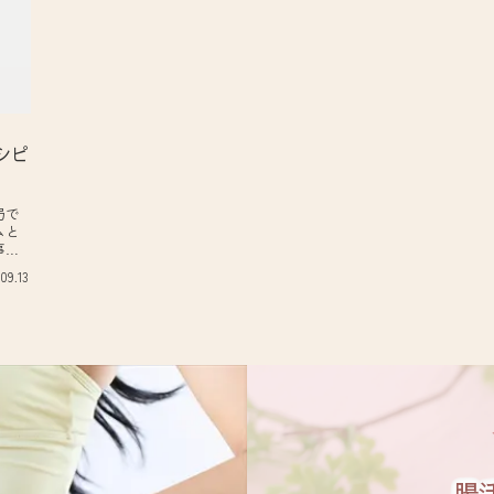
シピ
局で
ムと
事の
てお
.09.13
..
腸