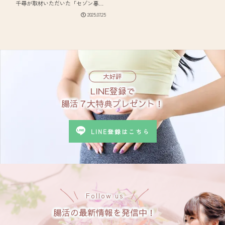
千尋が取材いただいた「セゾン暮ら
しの大研究」での記事が公開となり
2025.07.25
ました「管理栄養士が教える腸活の
具体的な方法とメニュー例」こちら
からご覧いただけます↓一般社団法
人日本腸内環境食...
大好評
LINE登録で
腸活７大特典プレゼント！
LINE登録はこちら
Follow us
腸活の最新情報を発信中！