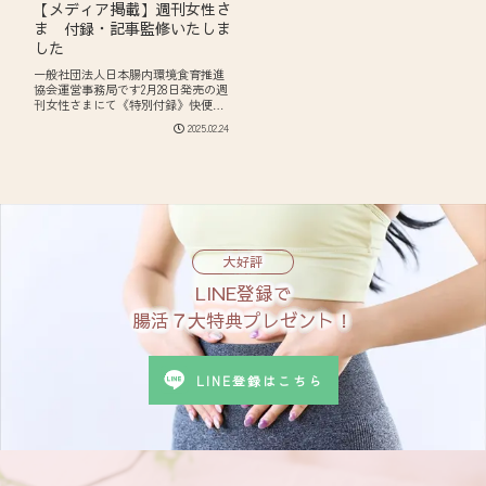
【メディア掲載】週刊女性さ
ま 付録・記事監修いたしま
した
一般社団法人日本腸内環境食育推進
協会運営事務局です2月28日発売の週
刊女性さまにて《特別付録》快便チ
ェックシート【冷え、隠れ脱水、運
2025.02.24
動不足で腸の動きが停滞】放置する
と怖い冬便秘の記事を監修いたしま
したぜひご覧くださいませ！一般社
団法人日本腸...
大好評
LINE登録で
腸活７大特典プレゼント！
LINE登録はこちら