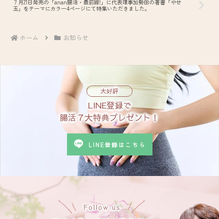
７月21日発売の「anan腸活・最前線!」に代表理事加勢田の著書「やせ
玉」をテーマにカラー4ページにて特集いただきました。
ホーム
お知らせ
大好評
LINE登録で
腸活７大特典プレゼント！
LINE登録はこちら
Follow us