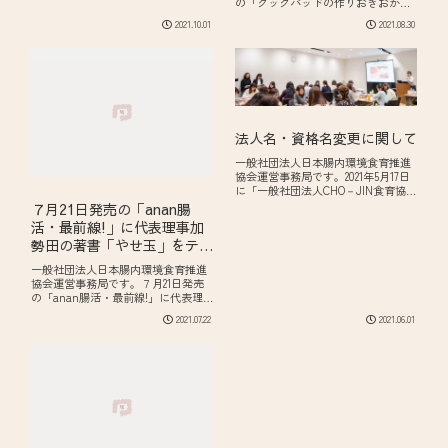
の「クックパッドの作りおきおか
地東京都渋谷区代々木1－25－5電話
ず 最新版 宝島社」の栄養・衛生
2021.10.01
2021.08.30
番号050-8881-6541 ※お問合せはメ
監修を代表理事加勢田が務めさせて
ールでの対応となります。メール...
いただきました。飽きずに最後まで
美味しく食べきる「アレンジレシ
ピ」や特売時に役立...
法人名・資格名変更に関して
一般社団法人日本腸内環境食育推進
協会運営事務局です。2021年5月17日
に「一般社団法人CHO－JIN食育協
会」から「一般社団法人日本腸内環
７月21日発売の「anan腸
境食育推進協会」に名称変更しまし
活・最前線!」に代表理事加
た。また、6月以降開催の講座より
勢田の著書「やせ玉」をテー
「ロンジェビティフードアドバイザ
ー」...
マにカラー4ページにて特集
一般社団法人日本腸内環境食育推進
いただきました。
協会運営事務局です。７月21日発売
の「anan腸活・最前線!」に代表理
事加勢田の著書「やせ玉」をテーマ
2021.07.22
2021.06.01
にカラー4ページにて特集いただきま
した。カンタンにできる腸活レシピ
ばかりですのでぜひお試しください
ませ。