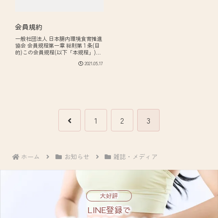
会員規約
一般社団法人 日本腸内環境食育推進
協会 会員規程第一章 総則第 1 条(目
的)この会員規程(以下「本規程」)
は、一般社団法人 日本腸内環境食育
2021.05.17
推進協会(以下「当協会」)の会員(以
下「会員」)に関し、必要事項を定
め、また会員の心得・規範を明確...
前
1
2
3
へ
ホーム
お知らせ
雑誌・メディア
大好評
LINE登録で