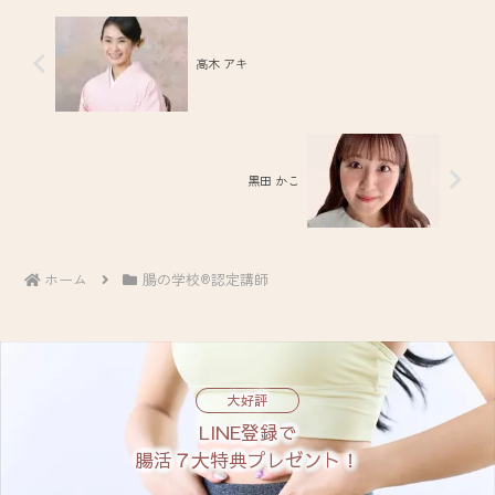
高木 アキ
黒田 かこ
ホーム
腸の学校®認定講師
大好評
LINE登録で
腸活７大特典プレゼント！