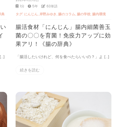
1分
5年
63単語
辞典
タグ:
にんじん
,
岸野みゆき
,
腸のコラム
,
腸の学校
,
腸内環境
てい
腸活食材「にんじん」腸内細菌善玉
イ
菌の〇〇を育菌！免疫力アップに効
果アリ！《腸の辞典》
…]
「腸活したいけれど、何を食べたらいいの？」よ […]
続きを読む