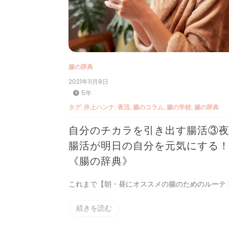
腸の辞典
2021年11月8日
5年
タグ:
井上ハンナ
,
夜活
,
腸のコラム
,
腸の学校
,
腸の辞典
自分のチカラを引き出す腸活③
腸活が明日の自分を元気にする
《腸の辞典》
これまで【朝・昼にオススメの腸のためのルーテ [
続きを読む