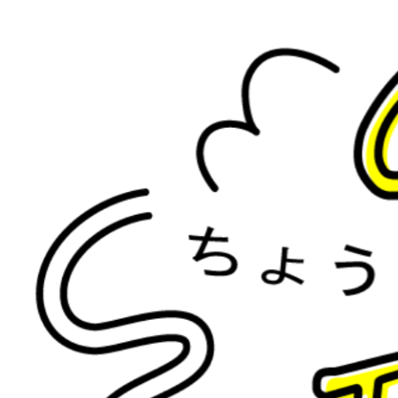
腸の
コ
ン
テ
協会認定インストラクターによる腸活
ン
ツ
へ
ス
キ
ッ
プ