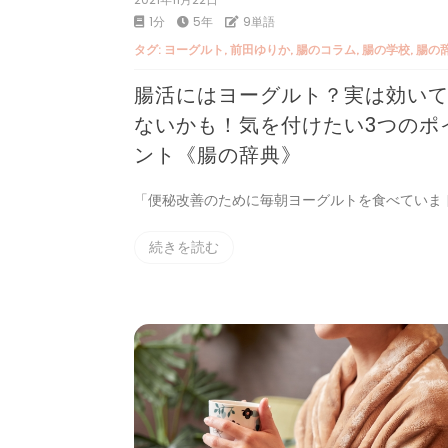
1分
5年
9単語
タグ:
ヨーグルト
,
前田ゆりか
,
腸のコラム
,
腸の学校
,
腸の
腸活にはヨーグルト？実は効い
ないかも！気を付けたい3つのポ
ント《腸の辞典》
「便秘改善のために毎朝ヨーグルトを食べていま [
続きを読む