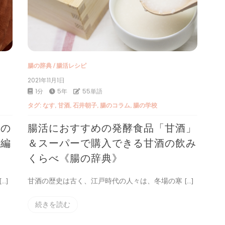
腸の辞典
/
腸活レシピ
2021年11月1日
1分
5年
55単語
タグ:
なす
,
甘酒
,
石井朝子
,
腸のコラム
,
腸の学校
夜の
腸活におすすめの発酵食品「甘酒」
！編
＆スーパーで購入できる甘酒の飲み
くらべ《腸の辞典》
…]
甘酒の歴史は古く、江戸時代の人々は、冬場の寒 […]
続きを読む